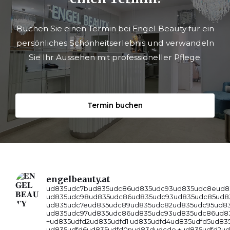
Buchen Sie einen Termin bei Engel Beauty für ein
persönliches Schönheitserlebnis und verwandeln
Sie Ihr Aussehen mit professioneller Pflege.
Termin buchen
engelbeauty.at
ud835udc7bud835udc86ud835udc93ud835udc8eud8
ud835udc98ud835udc86ud835udc93ud835udc85ud83
ud835udc7eud835udc89ud835udc82ud835udc95ud83
ud835udc97ud835udc86ud835udc93ud835udc86ud8
+ud835udfd2ud835udfd1 ud835udfd4ud835udfd5ud83
ud835udfd6ud835udfd0nud83dudcde +ud835udfd2ud